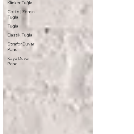
Klinker Tuğla
Cotto | Zemin
Tuğla
Tuğla
Elastik Tuğla
Strafor Duvar
Panel
Kaya Duvar
Panel