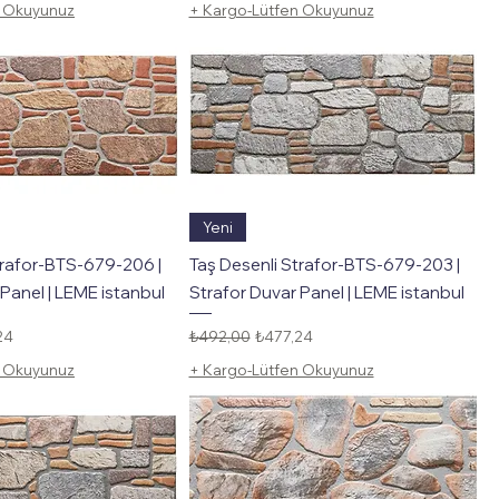
n Okuyunuz
+ Kargo-Lütfen Okuyunuz
Hızlı Bakış
Hızlı Bakış
Yeni
trafor-BTS-679-206 |
Taş Desenli Strafor-BTS-679-203 |
Panel | LEME istanbul
Strafor Duvar Panel | LEME istanbul
li Fiyat
Normal Fiyat
İndirimli Fiyat
24
₺492,00
₺477,24
n Okuyunuz
+ Kargo-Lütfen Okuyunuz