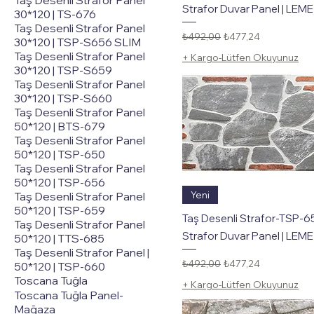
Taş Desenli Strafor Panel
Strafor Duvar Panel | LEME
30*120 | TS-676
Taş Desenli Strafor Panel
Normal Fiyat
İndirimli Fiyat
₺492,00
₺477,24
30*120 | TSP-S656 SLIM
Taş Desenli Strafor Panel
+ Kargo-Lütfen Okuyunuz
30*120 | TSP-S659
Taş Desenli Strafor Panel
30*120 | TSP-S660
Taş Desenli Strafor Panel
50*120 | BTS-679
Taş Desenli Strafor Panel
50*120 | TSP-650
Taş Desenli Strafor Panel
50*120 | TSP-656
Hızlı Bakış
Yeni
Taş Desenli Strafor Panel
50*120 | TSP-659
Taş Desenli Strafor-TSP-6
Taş Desenli Strafor Panel
Strafor Duvar Panel | LEME
50*120 | TTS-685
Taş Desenli Strafor Panel |
Normal Fiyat
İndirimli Fiyat
₺492,00
₺477,24
50*120 | TSP-660
Toscana Tuğla
+ Kargo-Lütfen Okuyunuz
Toscana Tuğla Panel-
Mağaza