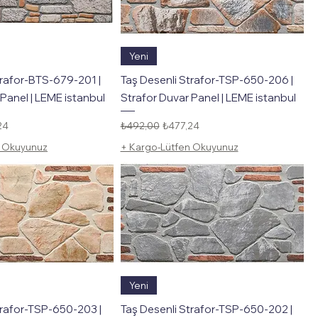
Hızlı Bakış
Hızlı Bakış
Yeni
trafor-BTS-679-201 |
Taş Desenli Strafor-TSP-650-206 |
Panel | LEME istanbul
Strafor Duvar Panel | LEME istanbul
li Fiyat
Normal Fiyat
İndirimli Fiyat
24
₺492,00
₺477,24
n Okuyunuz
+ Kargo-Lütfen Okuyunuz
Hızlı Bakış
Hızlı Bakış
Yeni
trafor-TSP-650-203 |
Taş Desenli Strafor-TSP-650-202 |