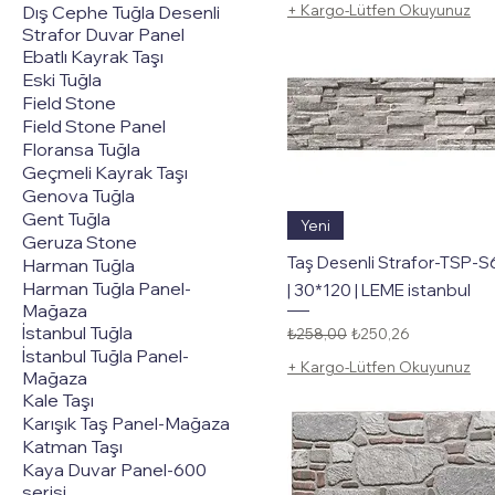
+ Kargo-Lütfen Okuyunuz
Dış Cephe Tuğla Desenli
Strafor Duvar Panel
Ebatlı Kayrak Taşı
Eski Tuğla
Field Stone
Field Stone Panel
Floransa Tuğla
Geçmeli Kayrak Taşı
Genova Tuğla
Gent Tuğla
Hızlı Bakış
Yeni
Geruza Stone
Taş Desenli Strafor-TSP-
Harman Tuğla
Harman Tuğla Panel-
| 30*120 | LEME istanbul
Mağaza
Normal Fiyat
İndirimli Fiyat
İstanbul Tuğla
₺258,00
₺250,26
İstanbul Tuğla Panel-
+ Kargo-Lütfen Okuyunuz
Mağaza
Kale Taşı
Karışık Taş Panel-Mağaza
Katman Taşı
Kaya Duvar Panel-600
serisi