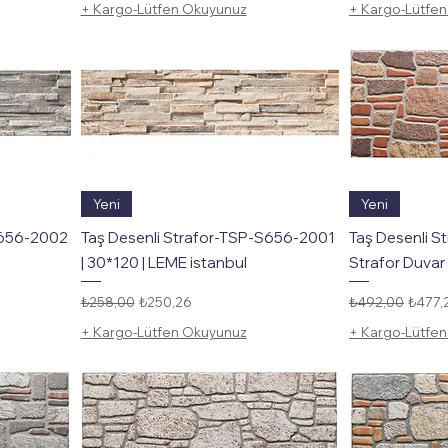
+ Kargo-Lütfen Okuyunuz
+ Kargo-Lütfe
Hızlı Bakış
Yeni
Yeni
S656-2002
Taş Desenli Strafor-TSP-S656-2001
Taş Desenli S
| 30*120 | LEME istanbul
Strafor Duvar 
Normal Fiyat
İndirimli Fiyat
Normal Fiyat
İndirim
₺258,00
₺250,26
₺492,00
₺477,
+ Kargo-Lütfen Okuyunuz
+ Kargo-Lütfe