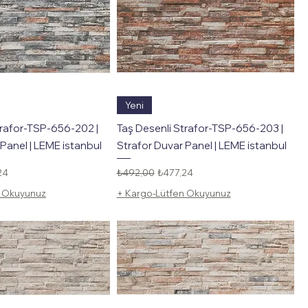
Hızlı Bakış
Hızlı Bakış
Yeni
trafor-TSP-656-202 |
Taş Desenli Strafor-TSP-656-203 |
Panel | LEME istanbul
Strafor Duvar Panel | LEME istanbul
li Fiyat
Normal Fiyat
İndirimli Fiyat
24
₺492,00
₺477,24
n Okuyunuz
+ Kargo-Lütfen Okuyunuz