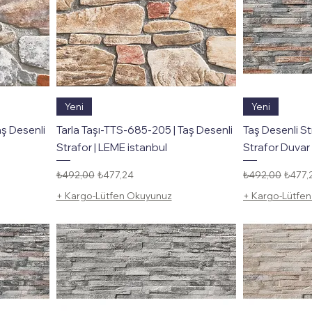
Hızlı Bakış
Yeni
Yeni
aş Desenli
Tarla Taşı-TTS-685-205 | Taş Desenli
Taş Desenli S
Strafor | LEME istanbul
Strafor Duvar 
Normal Fiyat
İndirimli Fiyat
Normal Fiyat
İndirim
₺492,00
₺477,24
₺492,00
₺477,
+ Kargo-Lütfen Okuyunuz
+ Kargo-Lütfe