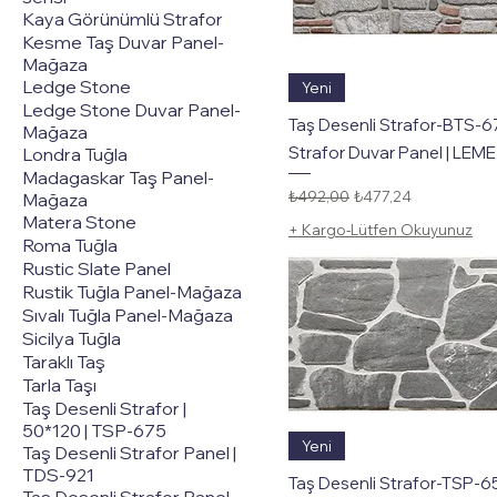
Kaya Görünümlü Strafor
Kesme Taş Duvar Panel-
Mağaza
Hızlı Bakış
Ledge Stone
Yeni
Ledge Stone Duvar Panel-
Taş Desenli Strafor-BTS-6
Mağaza
Strafor Duvar Panel | LEME
Londra Tuğla
Madagaskar Taş Panel-
Normal Fiyat
İndirimli Fiyat
₺492,00
₺477,24
Mağaza
Matera Stone
+ Kargo-Lütfen Okuyunuz
Roma Tuğla
Rustic Slate Panel
Rustik Tuğla Panel-Mağaza
Sıvalı Tuğla Panel-Mağaza
Sicilya Tuğla
Taraklı Taş
Tarla Taşı
Taş Desenli Strafor |
50*120 | TSP-675
Hızlı Bakış
Yeni
Taş Desenli Strafor Panel |
TDS-921
Taş Desenli Strafor-TSP-6