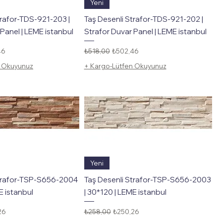
Hızlı Bakış
Hızlı Bakış
Yeni
trafor-TDS-921-203 |
Taş Desenli Strafor-TDS-921-202 |
Panel | LEME istanbul
Strafor Duvar Panel | LEME istanbul
li Fiyat
Normal Fiyat
İndirimli Fiyat
46
₺518,00
₺502,46
n Okuyunuz
+ Kargo-Lütfen Okuyunuz
Hızlı Bakış
Hızlı Bakış
Yeni
Strafor-TSP-S656-2004
Taş Desenli Strafor-TSP-S656-2003
E istanbul
| 30*120 | LEME istanbul
li Fiyat
Normal Fiyat
İndirimli Fiyat
26
₺258,00
₺250,26