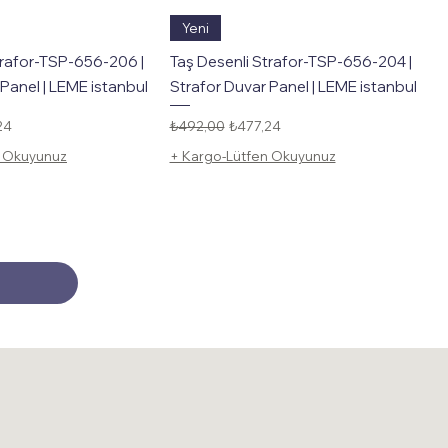
Hızlı Bakış
Hızlı Bakış
Yeni
trafor-TSP-656-206 |
Taş Desenli Strafor-TSP-656-204 |
Panel | LEME istanbul
Strafor Duvar Panel | LEME istanbul
li Fiyat
Normal Fiyat
İndirimli Fiyat
24
₺492,00
₺477,24
n Okuyunuz
+ Kargo-Lütfen Okuyunuz