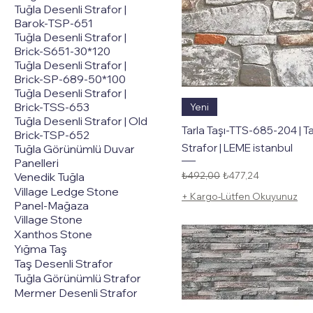
Tuğla Desenli Strafor |
Barok-TSP-651
Tuğla Desenli Strafor |
Brick-S651-30*120
Tuğla Desenli Strafor |
Brick-SP-689-50*100
Tuğla Desenli Strafor |
Hızlı Bakış
Brick-TSS-653
Yeni
Tuğla Desenli Strafor | Old
Tarla Taşı-TTS-685-204 | T
Brick-TSP-652
Strafor | LEME istanbul
Tuğla Görünümlü Duvar
Panelleri
Normal Fiyat
İndirimli Fiyat
₺492,00
₺477,24
Venedik Tuğla
Village Ledge Stone
+ Kargo-Lütfen Okuyunuz
Panel-Mağaza
Village Stone
Xanthos Stone
Yığma Taş
Taş Desenli Strafor
Tuğla Görünümlü Strafor
Mermer Desenli Strafor