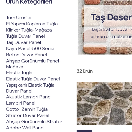
Ürün Ketegorileri
Taş Desen
Tüm Ürünler
El Yapımı Kaplama Tuğla
Taş Strafor Duvar P
Klinker Tuğla-Mağaza
Tuğla Duvar Panel
artıran bir malzemed
Taş Duvar Panel
taş deseni verilere
Kaya Panel-500 Serisi
zamanda yalıtım öze
Beton Duvar Panel
mekanı dış etkenlerd
Ahşap Görünümlü Panel-
nem direnci gibi öze
Mağaza
32 ürün
enerji maliyetlerini
Elastik Tuğla
Elastik Tuğla Duvar Panel
Yapışkanlı Elastik Tuğla
Duvar Panel
Akustik Lambri Panel
Lambiri Panel
Cotto | Zemin Tuğla
Strafor Duvar Panel
Ahşap Görünümlü Strafor
Adobe Wall Panel