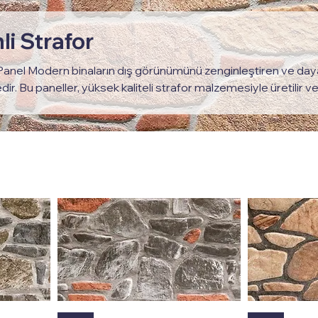
li Strafor
anel Modern binaların dış görünümünü zenginleştiren ve dayanı
ir. Bu paneller, yüksek kaliteli strafor malzemesiyle üretilir v
k estetik bir görünüm elde edilir. Ancak sadece görünümüyle d
llikleriyle de ön plana çıkar. Yapının dış cephelerine uygulandı
en korur ve enerji tasarrufuna katkı sağlar. Isı yalıtımı, ses yal
lliklerle donatılmış olan bu paneller, mekanlarını konforlu hale 
 de düşürür.