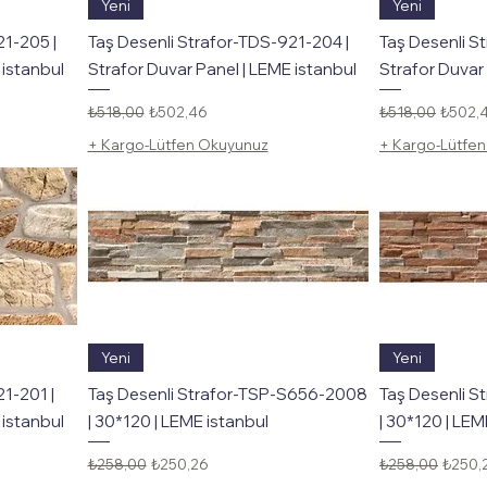
Hızlı Bakış
Yeni
Yeni
21-205 |
Taş Desenli Strafor-TDS-921-204 |
Taş Desenli S
 istanbul
Strafor Duvar Panel | LEME istanbul
Strafor Duvar 
Normal Fiyat
İndirimli Fiyat
Normal Fiyat
İndirim
₺518,00
₺502,46
₺518,00
₺502,
+ Kargo-Lütfen Okuyunuz
+ Kargo-Lütfe
Hızlı Bakış
Yeni
Yeni
1-201 |
Taş Desenli Strafor-TSP-S656-2008
Taş Desenli 
 istanbul
| 30*120 | LEME istanbul
| 30*120 | LEM
Normal Fiyat
İndirimli Fiyat
Normal Fiyat
İndirim
₺258,00
₺250,26
₺258,00
₺250,