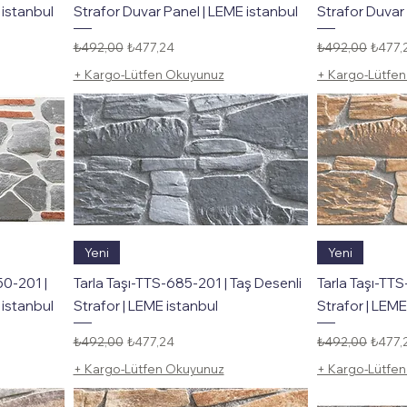
 istanbul
Strafor Duvar Panel | LEME istanbul
Strafor Duvar 
Normal Fiyat
İndirimli Fiyat
Normal Fiyat
İndirim
₺492,00
₺477,24
₺492,00
₺477,
+ Kargo-Lütfen Okuyunuz
+ Kargo-Lütfe
Hızlı Bakış
Yeni
Yeni
50-201 |
Tarla Taşı-TTS-685-201 | Taş Desenli
Tarla Taşı-TTS
 istanbul
Strafor | LEME istanbul
Strafor | LEME
Normal Fiyat
İndirimli Fiyat
Normal Fiyat
İndirim
₺492,00
₺477,24
₺492,00
₺477,
+ Kargo-Lütfen Okuyunuz
+ Kargo-Lütfe