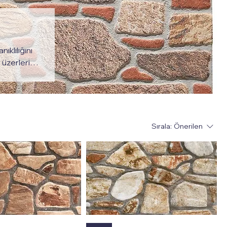
klılığını
e üzerlerine
eğil, aynı
ğında,
ıtımı ve
getirirken
Sırala:
Önerilen