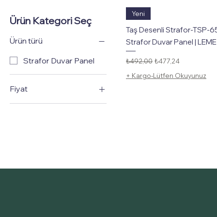
Hızlı Bakış
Yeni
Ürün Kategori Seç
Taş Desenli Strafor-TSP-6
Ürün türü
Strafor Duvar Panel | LEME
Strafor Duvar Panel
Normal Fiyat
İndirimli Fiyat
₺492,00
₺477,24
+ Kargo-Lütfen Okuyunuz
Fiyat
₺250
₺503