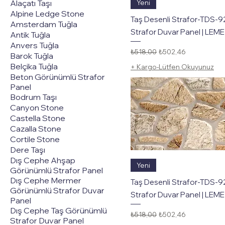
Hızlı Bakış
Alaçatı Taşı
Yeni
Alpine Ledge Stone
Taş Desenli Strafor-TDS-9
Amsterdam Tuğla
Strafor Duvar Panel | LEME
Antik Tuğla
Anvers Tuğla
Normal Fiyat
İndirimli Fiyat
₺518,00
₺502,46
Barok Tuğla
Belçika Tuğla
+ Kargo-Lütfen Okuyunuz
Beton Görünümlü Strafor
Panel
Bodrum Taşı
Canyon Stone
Castella Stone
Cazalla Stone
Cortile Stone
Dere Taşı
Dış Cephe Ahşap
Hızlı Bakış
Yeni
Görünümlü Strafor Panel
Dış Cephe Mermer
Taş Desenli Strafor-TDS-92
Görünümlü Strafor Duvar
Strafor Duvar Panel | LEME
Panel
Dış Cephe Taş Görünümlü
Normal Fiyat
İndirimli Fiyat
₺518,00
₺502,46
Strafor Duvar Panel