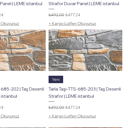
Panel | LEME istanbul
Strafor Duvar Panel | LEME istanbul
li Fiyat
Normal Fiyat
İndirimli Fiyat
24
₺492,00
₺477,24
n Okuyunuz
+ Kargo-Lütfen Okuyunuz
Hızlı Bakış
Hızlı Bakış
Yeni
-685-202 | Taş Desenli
Tarla Taşı-TTS-685-203 | Taş Desenli
 istanbul
Strafor | LEME istanbul
li Fiyat
Normal Fiyat
İndirimli Fiyat
24
₺492,00
₺477,24
n Okuyunuz
+ Kargo-Lütfen Okuyunuz