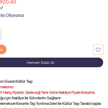
İndirimli
920,40
rmal
Fiyat
yat
m²
fen Okuyunuz
le
Hemen Satın Al
on Esaslı Kültür Taşı
malısınız
 Hariç Fiyattır. Gideceği Yere Göre Nakliye Fiyatı İsteyiniz.
uğu için Nakliye ile Gönderim Sağlanır
eleneksel Keserle Taş Yontma İzleri ile Kültür Taşı Taraklı taşlar,