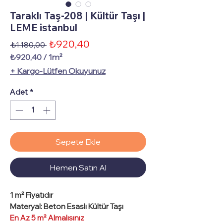
Taraklı Taş-208 | Kültür Taşı |
LEME istanbul
İndirimli
₺920,40
Normal
 ₺1.180,00 
Fiyat
Fiyat
₺920,40
/
1m²
1
+ Kargo-Lütfen Okuyunuz
Metrekare
fiyatı
Adet
*
₺920,40
Sepete Ekle
Hemen Satın Al
1 m² Fiyatıdır
Materyal: Beton Esaslı Kültür Taşı
En Az 5 m² Almalısınız