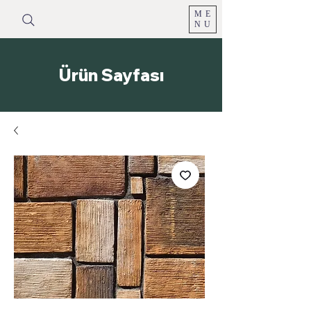
ME
NU
Ürün Sayfası