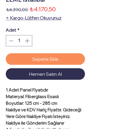
İndirimli
₺4.170,50
Normal
 ₺4.390,00 
Fiyat
Fiyat
+ Kargo-Lütfen Okuyunuz
Adet
*
Sepete Ekle
Hemen Satın Al
1 Adet
Panel Fiyatıdır
Materyal
: Fiberglass Esaslı
Boyutlar
: 125 cm - 285 cm
Nakliye ve KDV Hariç Fiyattır.
Gideceği
Yere Göre Nakliye Fiyatı İsteyiniz.
Nakliye ile Gönderim Sağlanır