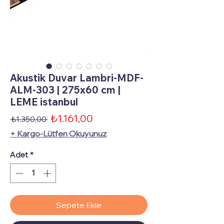
Akustik Duvar Lambri-MDF-
ALM-303 | 275x60 cm |
LEME istanbul
İndirimli
₺1.161,00
Normal
 ₺1.350,00 
Fiyat
Fiyat
+ Kargo-Lütfen Okuyunuz
Adet
*
Sepete Ekle