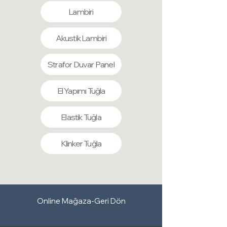
imkânı sunar.
Lambiri
Hızlı ve Kolay Montaj:
Mastik ve hızlı
yapıştırıcı ile kolayca monte edilebilir.
Akustik Lambiri
Gerekli durumlarda çivi tabancası ile ek
sabitleme yapılabilir.
Strafor Duvar Panel
El Yapımı Tuğla
Elastik Tuğla
Klinker Tuğla
Online Mağaza-Geri Dön