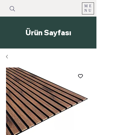
ME
NU
Ürün Sayfası