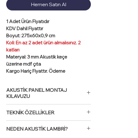
Hemen Satın Al
1 Adet
Ürün Fiyatıdır
KDV Dahil Fiyattır
Boyut
: 275x60x0,9 cm
Koli: En az 2 adet ürün almalısınız. 2
katları
Materyal: 3 mm
Akustik keçe
üzerine mdf çıta
Kargo Hariç Fiyattır. Ödeme
Sayfasında Kargo Fiyatını Görebilirsiniz
Lambri: Akustik Panel, Ahşap Desenli
AKUSTİK PANEL MONTAJ
MDF Akustik Duvar lambri ahşap
KILAVUZU
görünümleri ve tasarımda sundukları
farkları ile yeni tarz ile diğer dekoratif
Akustik Panel Montaj Kılavuzu
TEKNİK ÖZELLİKLER
ahşap ürünleri geride bırakmayı
Yüzey Hazırlığı:
başarıyor. İç mekanda duvar ve tavan
Montaj yapılacak yüzeyi toz, kir ve
Ahşap Desenli MDF Akustik Duvar
kaplamaları olarak kullanılan
diğer kalıntılardan temizleyin.
NEDEN AKUSTİK LAMBRİ?
Panel Lambri
Yüzeydeki bozuklukları gidererek
panellerimiz , mekanlarınıza doğal ve
Malzeme
: MDF | Akustik keçe üzerine