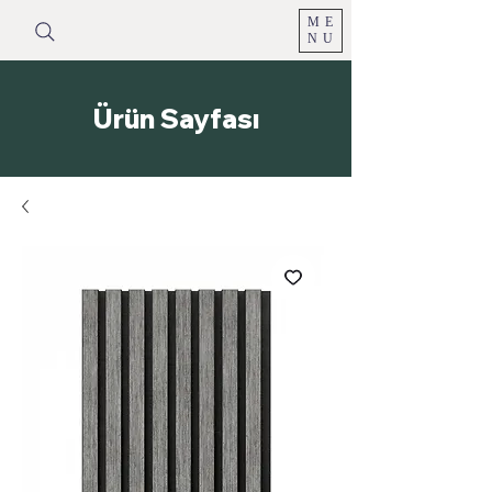
ME
NU
Ürün Sayfası