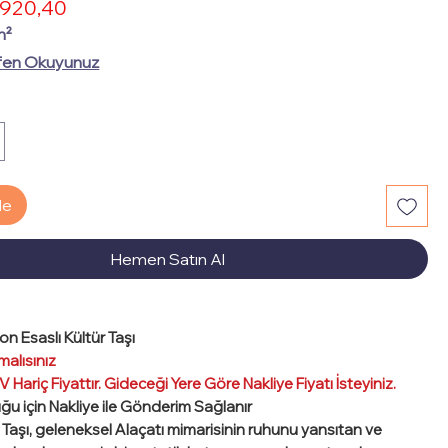
İndirimli
920,40
rmal
Fiyat
yat
m²
fen Okuyunuz
le
Hemen Satın Al
on Esaslı Kültür Taşı
malısınız
 Hariç Fiyattır. Gideceği Yere Göre Nakliye Fiyatı İsteyiniz.
uğu için Nakliye ile Gönderim Sağlanır
r Taşı, geleneksel Alaçatı mimarisinin ruhunu yansıtan ve