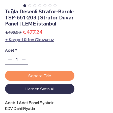
Tuğla Desenli Strafor-Barok-
TSP-651-203 | Strafor Duvar
Panel | LEME istanbul
İndirimli
₺477,24
Normal
 ₺492,00 
Fiyat
Fiyat
+ Kargo-Lütfen Okuyunuz
Adet
*
Sepete Ekle
Hemen Satın Al
Adet:
1 Adet Panel Fiyatıdır
KDV Dahil Fiyattır