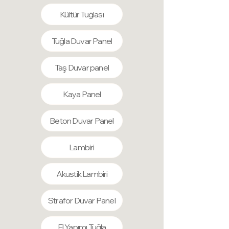
kullanım sunarlar.
Kültür Tuğlası
Bakteri üretmez, yosunlaşma yapmaz,
sağlığınıza ve çevrenize zararlı etkileri
Tuğla Duvar Panel
bulunmaz. Darbelere karşı
dayanıklıdırlar ve ısı ile ses yalıtımı
sağlarlar. Temizlenmeleri kolaydır, ayrıca
Taş Duvar panel
nem ve suya karşı dirençlidirler,
deformasyona uğramazlar.
Kaya Panel
Uygulamaları son derece kolaydır, tek
başınıza bile rahatlıkla evinizde
Beton Duvar Panel
uygulayabilirsiniz.
Lambiri
Akustik Lambiri
Strafor Duvar Panel
El Yapımı Tuğla