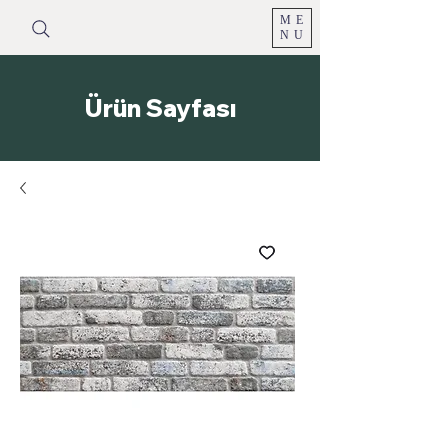
ME
NU
Ürün Sayfası