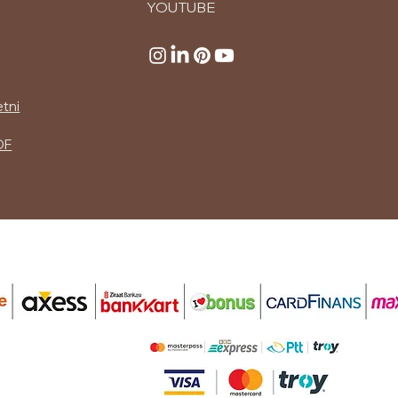
YOUTUBE
etni
DF