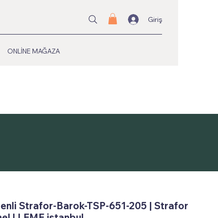
Giriş
ONLİNE MAĞAZA
enli Strafor-Barok-TSP-651-205 | Strafor
el | LEME istanbul