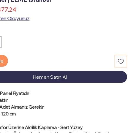
İndirimli
77,24
mal
Fiyat
at
fen Okuyunuz
le
Hemen Satın Al
Panel Fiyatıdır
ttır
0 Adet Almanız Gerekir
 120 cm
for Üzerine Akrilik Kaplama - Sert Yüzey