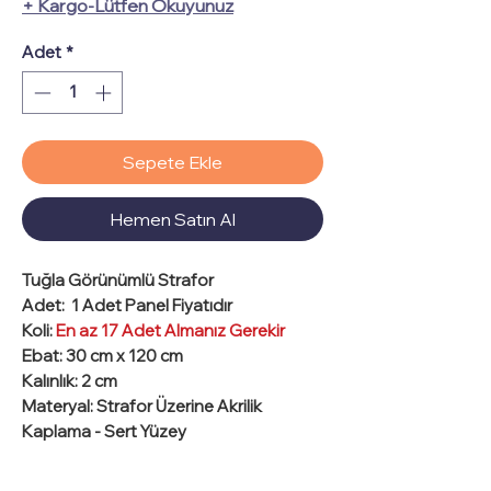
+ Kargo-Lütfen Okuyunuz
Adet
*
Sepete Ekle
Hemen Satın Al
Tuğla Görünümlü Strafor
Adet:
1 Adet Panel Fiyatıdır
Koli:
En az 17 Adet Almanız Gerekir
Ebat
: 30 cm x 120 cm
Kalınlık
: 2 cm
Materyal
: Strafor Üzerine Akrilik
Kaplama - Sert Yüzey
Tuğla Görünümlü Strafor Duvar Panel