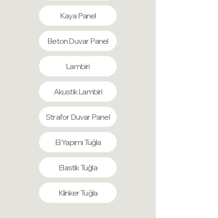
nem ve suya karşı dirençlidirler,
deformasyona uğramazlar.
Kaya Panel
Uygulamaları son derece kolaydır, tek
başınıza bile rahatlıkla evinizde
Beton Duvar Panel
uygulayabilirsiniz.
Lambiri
Akustik Lambiri
Strafor Duvar Panel
El Yapımı Tuğla
Elastik Tuğla
Klinker Tuğla