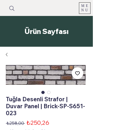
ME
NU
Ürün Sayfası
Tuğla Desenli Strafor |
Duvar Panel | Brick-SP-S651-
023
İndirimli
₺250,26
Normal
 ₺258,00 
Fiyat
Fiyat