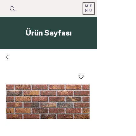
ME
NU
Ürün Sayfası