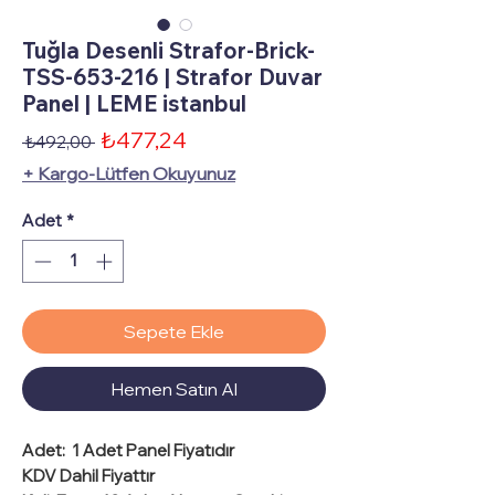
Tuğla Desenli Strafor-Brick-
TSS-653-216 | Strafor Duvar
Panel | LEME istanbul
İndirimli
₺477,24
Normal
 ₺492,00 
Fiyat
Fiyat
+ Kargo-Lütfen Okuyunuz
Adet
*
Sepete Ekle
Hemen Satın Al
Adet:
1 Adet Panel Fiyatıdır
KDV Dahil Fiyattır