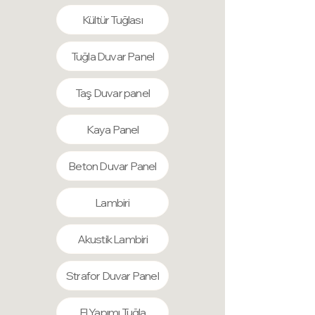
kullanım sunarlar.
Kültür Tuğlası
Bakteri üretmez, yosunlaşma yapmaz,
sağlığınıza ve çevrenize zararlı etkileri
Tuğla Duvar Panel
bulunmaz. Darbelere karşı
dayanıklıdırlar ve ısı ile ses yalıtımı
sağlarlar. Temizlenmeleri kolaydır, ayrıca
Taş Duvar panel
nem ve suya karşı dirençlidirler,
deformasyona uğramazlar.
Kaya Panel
Uygulamaları son derece kolaydır, tek
başınıza bile rahatlıkla evinizde
Beton Duvar Panel
uygulayabilirsiniz.
Lambiri
Akustik Lambiri
Strafor Duvar Panel
El Yapımı Tuğla