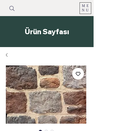
ME
NU
Ürün Sayfası