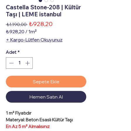
Castella Stone-208 | Kültür
Taşı | LEME istanbul
İndirimli
₺928,20
Normal
 ₺1.190,00 
Fiyat
Fiyat
₺928,20
/
1m²
1
+ Kargo-Lütfen Okuyunuz
Metrekare
fiyatı
Adet
*
₺928,20
Sepete Ekle
Hemen Satın Al
1 m² Fiyatıdır
Materyal: Beton Esaslı Kültür Taşı
En Az 5 m² Almalısınız