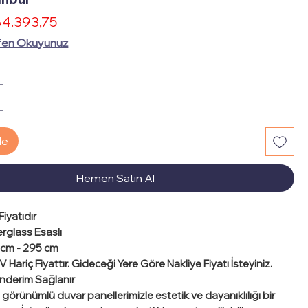
İndirimli
4.393,75
ormal
Fiyat
yat
fen Okuyunuz
le
Hemen Satın Al
iyatıdır
berglass Esaslı
5 cm - 295 cm
 Hariç Fiyattır
. Gideceği Yere Göre Nakliye Fiyatı İsteyiniz.
önderim Sağlanır
 görünümlü duvar panellerimizle estetik ve dayanıklılığı bir