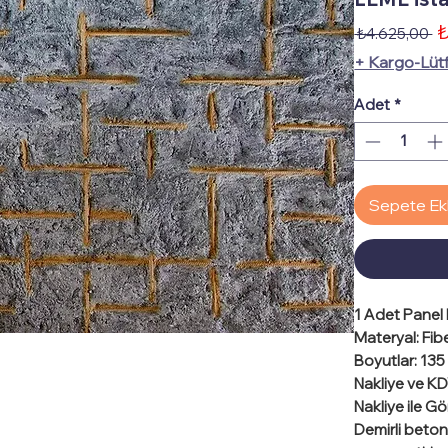
₺
N
 ₺4.625,00 
Fi
+ Kargo-Lüt
Adet
*
Sepete Ek
1 Adet
Panel F
Materyal
: Fi
Boyutlar
: 13
Nakliye ve KDV
Nakliye ile G
Demirli beton