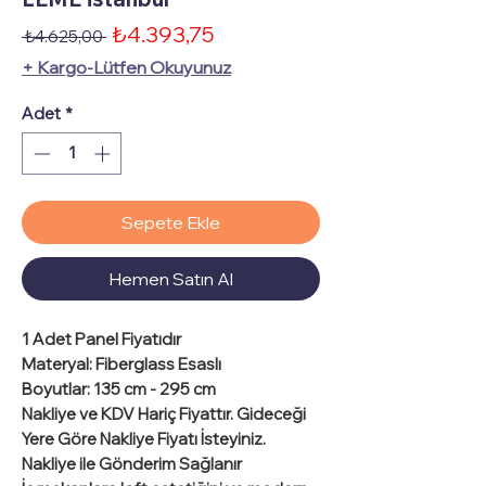
İndirimli
₺4.393,75
Normal
 ₺4.625,00 
Fiyat
Fiyat
+ Kargo-Lütfen Okuyunuz
Adet
*
Sepete Ekle
Hemen Satın Al
1 Adet
Panel Fiyatıdır
Materyal
: Fiberglass Esaslı
Boyutlar
: 135 cm - 295 cm
Nakliye ve KDV Hariç Fiyattır
. Gideceği
Yere Göre Nakliye Fiyatı İsteyiniz.
Nakliye ile Gönderim Sağlanır