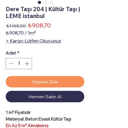
Dere Taşı 204 | Kültür Taşı |
LEME istanbul
İndirimli
₺908,70
Normal
 ₺1.165,00 
Fiyat
Fiyat
₺908,70
/
1m²
1
+ Kargo-Lütfen Okuyunuz
Metrekare
fiyatı
Adet
*
₺908,70
Sepete Ekle
Hemen Satın Al
1 m²
Fiyatıdır
Materyal
: Beton Esaslı Kültür Taşı
En Az 5 m² Almalısınız