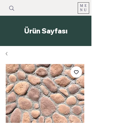
ME
NU
Ürün Sayfası