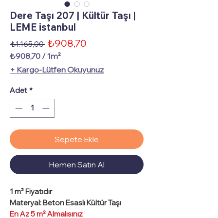
Dere Taşı 207 | Kültür Taşı |
LEME istanbul
İndirimli
₺908,70
Normal
 ₺1.165,00 
Fiyat
Fiyat
₺908,70
/
1m²
1
+ Kargo-Lütfen Okuyunuz
Metrekare
fiyatı
Adet
*
₺908,70
Sepete Ekle
Hemen Satın Al
1 m²
Fiyatıdır
Materyal
: Beton Esaslı Kültür Taşı
En Az 5 m² Almalısınız