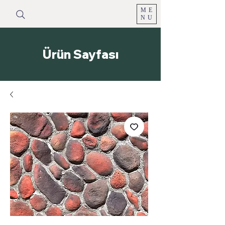
ME
NU
Ürün Sayfası