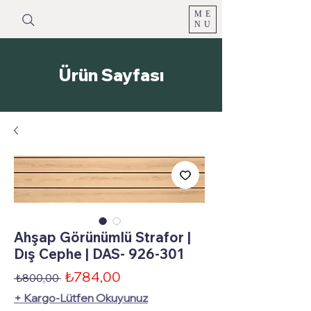
ME
NU
Ürün Sayfası
Ahşap Görünümlü Strafor |
Dış Cephe | DAS- 926-301
İndirimli
₺784,00
Normal
 ₺800,00 
Fiyat
Fiyat
+ Kargo-Lütfen Okuyunuz