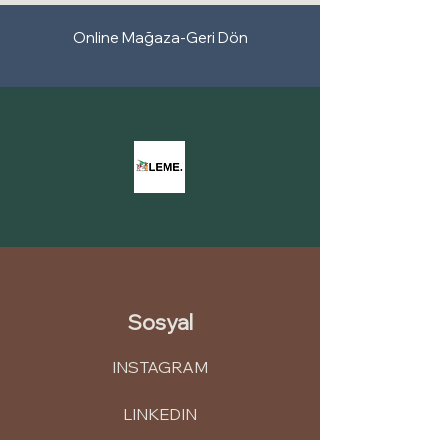
Estetik Koruma
Mineralli mürekkepler, dış cephe
Online Mağaza-Geri Dön
panellerinin estetik kalitesini korur.
Renklerin canlı kalması ve yüzeyin uzun
süre temiz görünmesi, binaların ve
yapıların estetik açıdan çekici olmasına
katkı sağlar.
Çevre Dostu Seçenekler
Kullandığımız mürekkepler, çoğu zaman
çevre dostu üretim yöntemleri kullanılır
ve çevresel sürdürülebilirliği teşvik eder.
Kullandığımız mineralli mürekkepler, dış
cephe panellerinin renklerini korumak,
dayanıklılığını artırmak ve estetik
görünümünü uzun süre boyunca
Sosyal
muhafaza etmek için mükemmel bir
seçenektir. Mineralli mürekkep kullanımı,
INSTAGRAM
dış cephelerin bakımını azaltır ve uzun
vadeli bir görünüm sağlar.
LINKEDIN