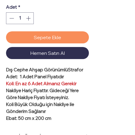
Adet
*
Sepete Ekle
Hemen Satın Al
Dış Cephe Ahşap GörünümlüStrafor
Adet:
1 Adet Panel Fiyatıdır
Koli: En az 6 Adet Almanız Gerekir
Nakliye Hariç Fiyattır. Gideceği Yere
Göre Nakliye Fiyatı İsteyeyiniz.
Koli Büyük Olduğu için Nakliye ile
Gönderim Sağlanır
Ebat
: 50 cm x 200 cm
Kalınlık
: 4 cm
Materyal
: Strafor Üzerine Akrilik