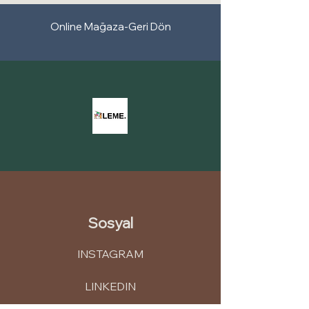
Estetik Koruma
Mineralli mürekkepler, dış cephe
Online Mağaza-Geri Dön
panellerinin estetik kalitesini korur.
Renklerin canlı kalması ve yüzeyin uzun
süre temiz görünmesi, binaların ve
yapıların estetik açıdan çekici olmasına
katkı sağlar.
Çevre Dostu Seçenekler
Kullandığımız mürekkepler, çoğu zaman
çevre dostu üretim yöntemleri kullanılır
ve çevresel sürdürülebilirliği teşvik eder.
Kullandığımız mineralli mürekkepler, dış
cephe panellerinin renklerini korumak,
dayanıklılığını artırmak ve estetik
görünümünü uzun süre boyunca
Sosyal
muhafaza etmek için mükemmel bir
seçenektir. Mineralli mürekkep kullanımı,
INSTAGRAM
dış cephelerin bakımını azaltır ve uzun
vadeli bir görünüm sağlar.
LINKEDIN