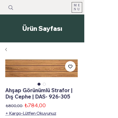
ME
NU
Ürün Sayfası
Ahşap Görünümlü Strafor |
Dış Cephe | DAS- 926-305
İndirimli
₺784,00
Normal
 ₺800,00 
Fiyat
Fiyat
+ Kargo-Lütfen Okuyunuz