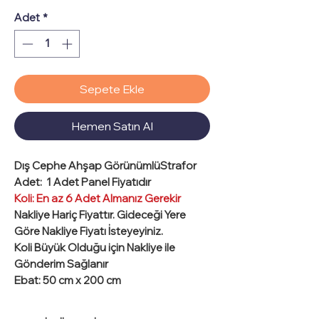
Adet
*
Sepete Ekle
Hemen Satın Al
Dış Cephe Ahşap GörünümlüStrafor
Adet:
1 Adet Panel Fiyatıdır
Koli: En az 6 Adet Almanız Gerekir
Nakliye Hariç Fiyattır. Gideceği Yere
Göre Nakliye Fiyatı İsteyeyiniz.
Koli Büyük Olduğu için Nakliye ile
Gönderim Sağlanır
Ebat
: 50 cm x 200 cm
Kalınlık
: 4 cm
Materyal
: Strafor Üzerine Akrilik