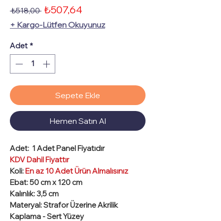
İndirimli
₺507,64
Normal
 ₺518,00 
Fiyat
Fiyat
+ Kargo-Lütfen Okuyunuz
Adet
*
Sepete Ekle
Hemen Satın Al
Adet:
1 Adet Panel Fiyatıdır
KDV Dahil Fiyattır
Koli:
En az 10 Adet Ürün Almalısınız
Ebat:
50 cm x 120 cm
Kalınlık:
3,5 cm
Materyal:
Strafor Üzerine Akrilik
Kaplama - Sert Yüzey