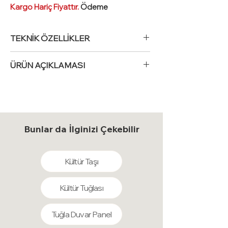
Kargo Hariç Fiyattır.
Ödeme
Sayfasında Kargo Fiyatını Görebilirsiniz
Dış Cephe Taş Görünümlü Strafor
TEKNİK ÖZELLİKLER
Modern binaların dış görünümünü
zenginleştiren ve dayanıklılığını artıran
Taş Desenli Strafor Duvar Panel
ÜRÜN AÇIKLAMASI
bir malzemedir. Bu paneller, yüksek
Ebat
: 50 cm x 120 cm
kaliteli strafor malzemesiyle üretilir ve
Kalınlık
: 3,5 cm
Ev, ofis ve diğer yaşam alanlarınızda,
üzerlerine taş deseni verilerek estetik
Materyal
: Strafor Üzerine Akrilik
profesyonel yardım almadan kolayca
bir görünüm elde edilir. Ancak sadece
Kaplama - Sert Yüzey
duvarlarınızı ve tavanlarınızı strafor
görünümüyle değil, aynı zamanda
duvar panelleriyle dizayn edebilirsiniz.
yalıtım özellikleriyle de ön plana çıkar.
Bunlar da İlginizi Çekebilir
Bu paneller, doğal ahşap, mermer, taş
Yapının dış cephelerine
ve tuğla hissiyatı vererek mekânınıza
uygulandığında, mekanı dış
şıklık katar.
etkenlerden korur ve enerji tasarrufuna
Kültür Taşı
B1 Tipi olan paneller alev yürütmez ve
katkı sağlar. Isı yalıtımı, ses yalıtımı ve
30 DNS EPS tabanlıdır, böylece güvenli
nem direnci gibi özelliklerle donatılmış
kullanım sunarlar.
Kültür Tuğlası
olan bu paneller, mekanlarını konforlu
Bakteri üretmez, yosunlaşma yapmaz,
hale getirirken enerji maliyetlerini de
sağlığınıza ve çevrenize zararlı etkileri
Tuğla Duvar Panel
düşürür. Ayrıca, montajı kolay ve hafif
bulunmaz. Darbelere karşı