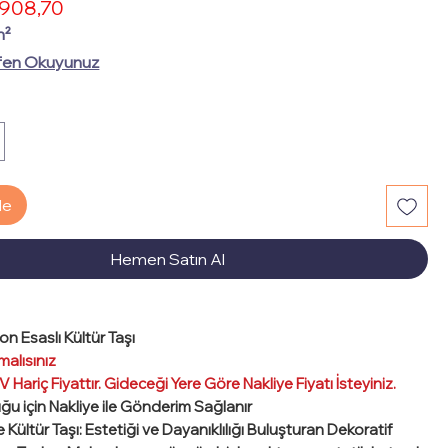
İndirimli
908,70
rmal
Fiyat
yat
m²
fen Okuyunuz
le
Hemen Satın Al
on Esaslı Kültür Taşı
malısınız
 Hariç Fiyattır. Gideceği Yere Göre Nakliye Fiyatı İsteyiniz.
uğu için Nakliye ile Gönderim Sağlanır
Kültür Taşı: Estetiği ve Dayanıklılığı Buluşturan Dekoratif