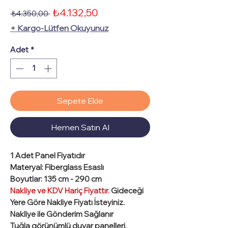
İndirimli
₺4.132,50
Normal
 ₺4.350,00 
Fiyat
Fiyat
+ Kargo-Lütfen Okuyunuz
Adet
*
Sepete Ekle
Hemen Satın Al
1 Adet
Panel Fiyatıdır
Materyal
: Fiberglass Esaslı
Boyutlar
: 135 cm - 290 cm
Nakliye ve KDV Hariç Fiyattır.
Gideceği
Yere Göre Nakliye Fiyatı İsteyiniz.
Nakliye ile Gönderim Sağlanır
Tuğla görünümlü duvar panelleri,