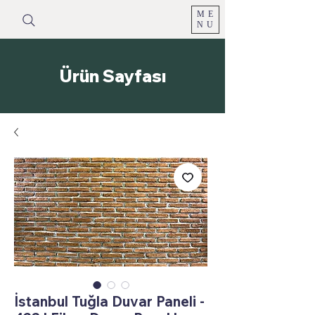
ME
NU
Ürün Sayfası
İstanbul Tuğla Duvar Paneli -