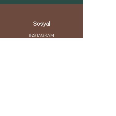
Sosyal
INSTAGRAM
LINKEDIN
PINTEREST
YOUTUBE
İletişim
info@leme.com.tr