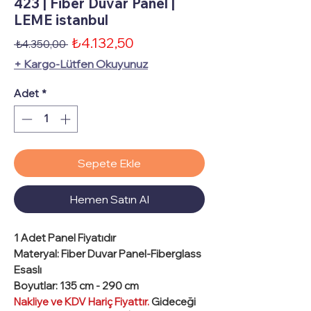
423 | Fiber Duvar Panel |
LEME istanbul
İndirimli
₺4.132,50
Normal
 ₺4.350,00 
Fiyat
Fiyat
+ Kargo-Lütfen Okuyunuz
Adet
*
Sepete Ekle
Hemen Satın Al
1 Adet
Panel Fiyatıdır
Materyal
: Fiber Duvar Panel-Fiberglass
Esaslı
Boyutlar
: 135 cm - 290 cm
Nakliye ve KDV Hariç Fiyattır.
Gideceği