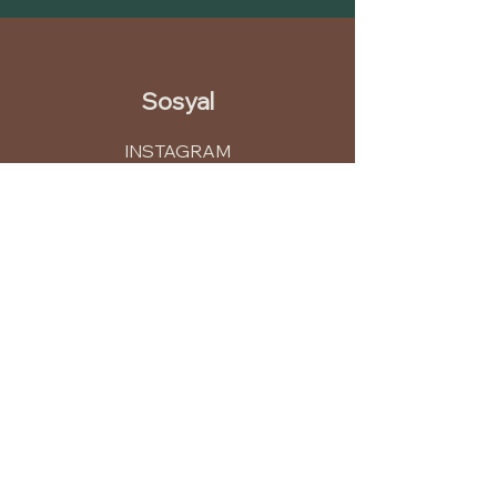
Sosyal
INSTAGRAM
LINKEDIN
PINTEREST
YOUTUBE
İletişim
info@leme.com.tr