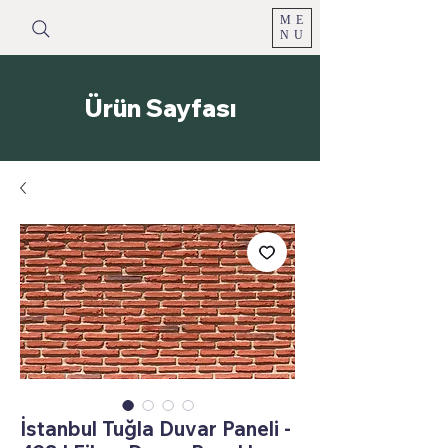
ME
NU
Ürün Sayfası
İstanbul Tuğla Duvar Paneli -