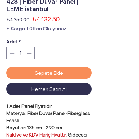
428 | Fiber Duvar Panel |
LEME istanbul
İndirimli
₺4.132,50
Normal
 ₺4.350,00 
Fiyat
Fiyat
+ Kargo-Lütfen Okuyunuz
Adet
*
Sepete Ekle
Hemen Satın Al
1 Adet
Panel Fiyatıdır
Materyal
: Fiber Duvar Panel-Fiberglass
Esaslı
Boyutlar
: 135 cm - 290 cm
Nakliye ve KDV Hariç Fiyattır.
Gideceği