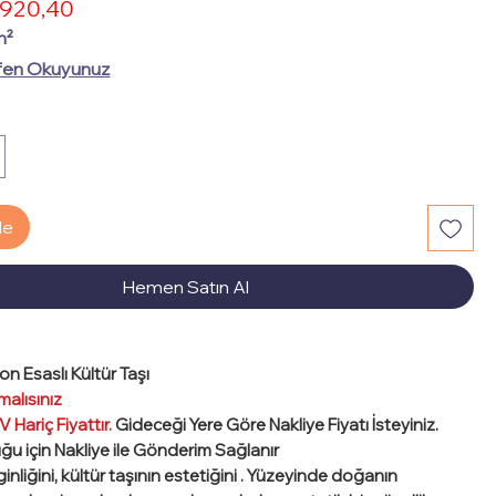
İndirimli
920,40
rmal
Fiyat
yat
m²
fen Okuyunuz
le
Hemen Satın Al
ton Esaslı Kültür Taşı
malısınız
 Hariç Fiyattır.
Gideceği Yere Göre Nakliye Fiyatı İsteyiniz.
uğu için Nakliye ile Gönderim Sağlanır
nliğini, kültür taşının estetiğini . Yüzeyinde doğanın