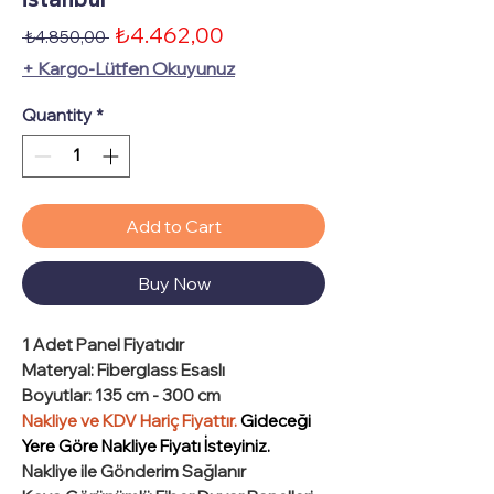
Sale
₺4.462,00
Regular
 ₺4.850,00 
Price
Price
+ Kargo-Lütfen Okuyunuz
Quantity
*
Add to Cart
Buy Now
1 Adet
Panel Fiyatıdır
Materyal
: Fiberglass Esaslı
Boyutlar
: 135 cm - 300 cm
Nakliye ve KDV Hariç Fiyattır.
Gideceği
Yere Göre Nakliye Fiyatı İsteyiniz.
Nakliye ile Gönderim Sağlanır