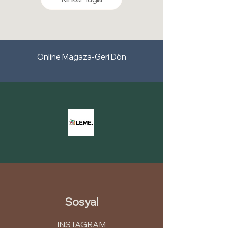
ve çevresel sürdürülebilirliği teşvik eder.
de dış cephe uygulamaları için ideal bir
Kullandığımız mineralli mürekkepler, dış
dekoratif kaplama çözümüdür.
cephe panellerinin renklerini korumak,
Pratik Uygulama:
Mantolama ve diğer
dayanıklılığını artırmak ve estetik
dekoratif kaplama sistemlerine kıyasla
görünümünü uzun süre boyunca
çok daha hızlı ve zahmetsiz bir şekilde
Online Mağaza-Geri Dön
muhafaza etmek için mükemmel bir
monte edilebilir.
seçenektir. Mineralli mürekkep kullanımı,
dış cephelerin bakımını azaltır ve uzun
vadeli bir görünüm sağlar.
Sosyal
INSTAGRAM