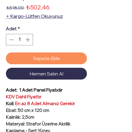
İndirimli
₺502,46
Normal
 ₺518,00 
Fiyat
Fiyat
+ Kargo-Lütfen Okuyunuz
Adet
*
Sepete Ekle
Hemen Satın Al
Adet:
1 Adet Panel Fiyatıdır
KDV Dahil Fiyattır
Koli:
En az 8 Adet Almanız Gerekir
Ebat
: 50 cm x 120 cm
Kalınlık
: 2,5cm
Materyal
: Strafor Üzerine Akrilik
Kaplama -
Sert Yüzey