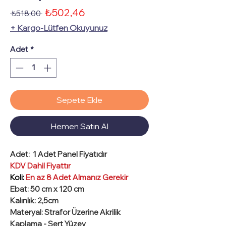
İndirimli
₺502,46
Normal
 ₺518,00 
Fiyat
Fiyat
+ Kargo-Lütfen Okuyunuz
Adet
*
Sepete Ekle
Hemen Satın Al
Adet:
1 Adet Panel Fiyatıdır
KDV Dahil Fiyattır
Koli:
En az 8 Adet Almanız Gerekir
Ebat
: 50 cm x 120 cm
Kalınlık
: 2,5cm
Materyal
: Strafor Üzerine Akrilik
Kaplama -
Sert Yüzey