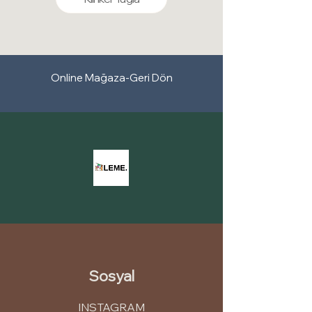
ve çevresel sürdürülebilirliği teşvik eder.
de dış cephe uygulamaları için ideal bir
Kullandığımız mineralli mürekkepler, dış
dekoratif kaplama çözümüdür.
cephe panellerinin renklerini korumak,
Pratik Uygulama:
Mantolama ve diğer
dayanıklılığını artırmak ve estetik
dekoratif kaplama sistemlerine kıyasla
görünümünü uzun süre boyunca
çok daha hızlı ve zahmetsiz bir şekilde
Online Mağaza-Geri Dön
muhafaza etmek için mükemmel bir
monte edilebilir.
seçenektir. Mineralli mürekkep kullanımı,
dış cephelerin bakımını azaltır ve uzun
vadeli bir görünüm sağlar.
Sosyal
INSTAGRAM