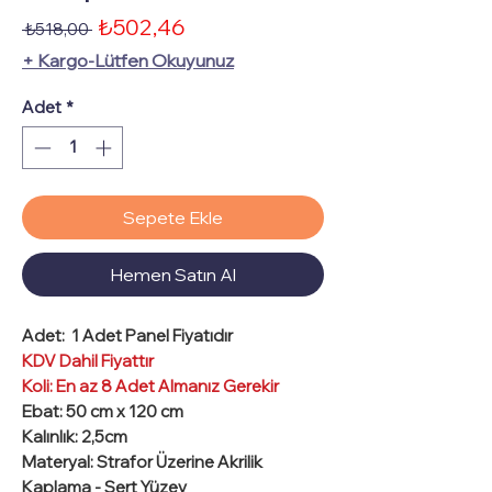
İndirimli
₺502,46
Normal
 ₺518,00 
Fiyat
Fiyat
+ Kargo-Lütfen Okuyunuz
Adet
*
Sepete Ekle
Hemen Satın Al
Adet:
1 Adet Panel Fiyatıdır
KDV Dahil Fiyattır
Koli: En az 8 Adet Almanız Gerekir
Ebat
: 50 cm x 120 cm
Kalınlık
: 2,5cm
Materyal
: Strafor Üzerine Akrilik
Kaplama -
Sert Yüzey