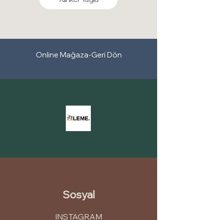
ve çevresel sürdürülebilirliği teşvik eder.
de dış cephe uygulamaları için ideal bir
Kullandığımız mineralli mürekkepler, dış
dekoratif kaplama çözümüdür.
cephe panellerinin renklerini korumak,
Pratik Uygulama:
Mantolama ve diğer
dayanıklılığını artırmak ve estetik
dekoratif kaplama sistemlerine kıyasla
görünümünü uzun süre boyunca
çok daha hızlı ve zahmetsiz bir şekilde
Online Mağaza-Geri Dön
muhafaza etmek için mükemmel bir
monte edilebilir.
seçenektir. Mineralli mürekkep kullanımı,
dış cephelerin bakımını azaltır ve uzun
vadeli bir görünüm sağlar.
Sosyal
INSTAGRAM