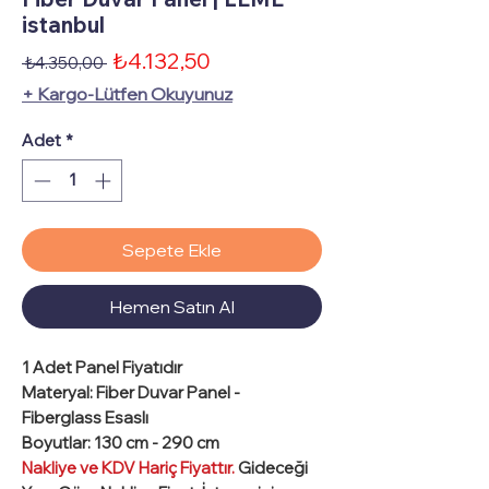
istanbul
İndirimli
₺4.132,50
Normal
 ₺4.350,00 
Fiyat
Fiyat
+ Kargo-Lütfen Okuyunuz
Adet
*
Sepete Ekle
Hemen Satın Al
1 Adet
Panel Fiyatıdır
Materyal
: Fiber Duvar Panel -
Fiberglass Esaslı
Boyutlar
: 130 cm - 290 cm
Nakliye ve KDV Hariç Fiyattır.
Gideceği