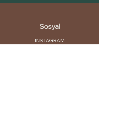
Sosyal
INSTAGRAM
LINKEDIN
PINTEREST
YOUTUBE
İletişim
info@leme.com.tr