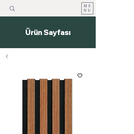
ME
NU
Ürün Sayfası