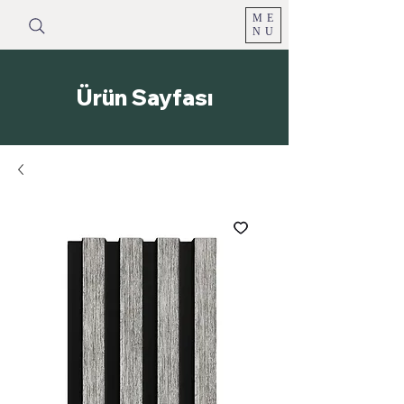
ME
NU
Ürün Sayfası