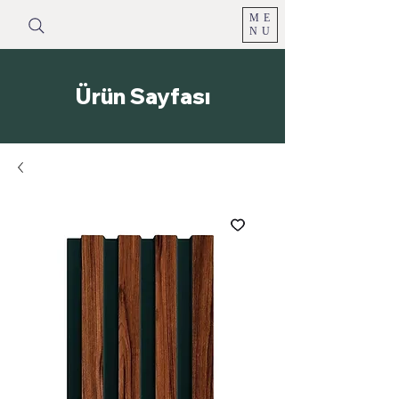
ME
NU
Ürün Sayfası