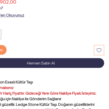
İndirimli
902,00
rmal
Fiyat
yat
m²
fen Okuyunuz
le
Hemen Satın Al
on Esaslı Kültür Taşı
malısınız
 Hariç Fiyattır. Gideceği Yere Göre Nakliye Fiyatı İsteyiniz.
uğu için Nakliye ile Gönderim Sağlanır
l güzellik: Ledge Stone Kültür Taşı. Doğanın güzelliklerini