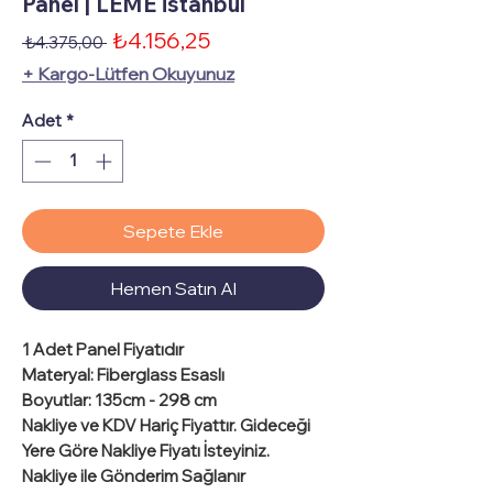
Panel | LEME istanbul
İndirimli
₺4.156,25
Normal
 ₺4.375,00 
Fiyat
Fiyat
+ Kargo-Lütfen Okuyunuz
Adet
*
Sepete Ekle
Hemen Satın Al
1 Adet
Panel Fiyatıdır
Materyal
: Fiberglass Esaslı
Boyutlar
: 135cm - 298 cm
Nakliye ve KDV Hariç Fiyattır.
Gideceği
Yere Göre Nakliye Fiyatı İsteyiniz.
Nakliye ile Gönderim Sağlanır