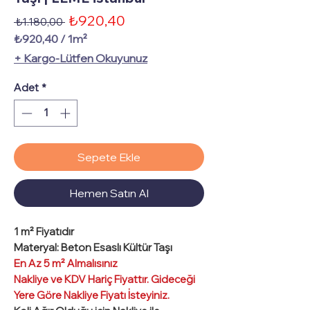
İndirimli
₺920,40
Normal
 ₺1.180,00 
Fiyat
Fiyat
₺920,40
/
1m²
1
+ Kargo-Lütfen Okuyunuz
Metrekare
fiyatı
Adet
*
₺920,40
Sepete Ekle
Hemen Satın Al
1 m² Fiyatıdır
Materyal: Beton Esaslı Kültür Taşı
En Az 5 m² Almalısınız
Nakliye ve KDV Hariç Fiyattır. Gideceği
Yere Göre Nakliye Fiyatı İsteyiniz.