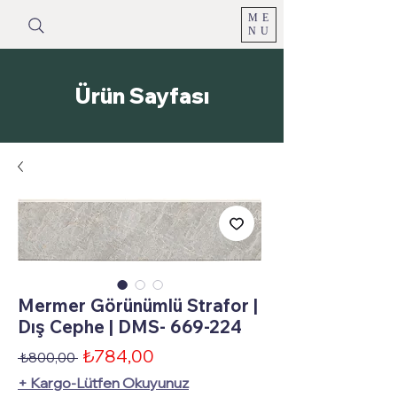
ME
NU
Ürün Sayfası
Mermer Görünümlü Strafor |
Dış Cephe | DMS- 669-224
İndirimli
₺784,00
Normal
 ₺800,00 
Fiyat
Fiyat
+ Kargo-Lütfen Okuyunuz