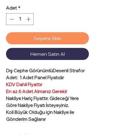
Adet
*
Sepete Ekle
Hemen Satın Al
Dış Cephe GörünümlüDesenli Strafor
Adet:
1 Adet Panel Fiyatıdır
KDV Dahil Fiyattır
En az 6 Adet Almanız Gerekir
Nakliye Hariç Fiyattır.
Gideceği Yere
Göre Nakliye Fiyatı İsteyeyiniz.
Koli Büyük Olduğu için Nakliye ile
Gönderim Sağlanır
Ebat
: 50 cm x 200 cm
Kalınlık
: 4 cm