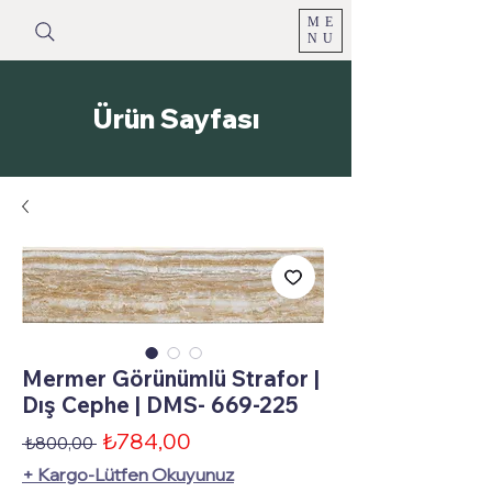
ME
NU
Ürün Sayfası
Mermer Görünümlü Strafor |
Dış Cephe | DMS- 669-225
İndirimli
₺784,00
Normal
 ₺800,00 
Fiyat
Fiyat
+ Kargo-Lütfen Okuyunuz