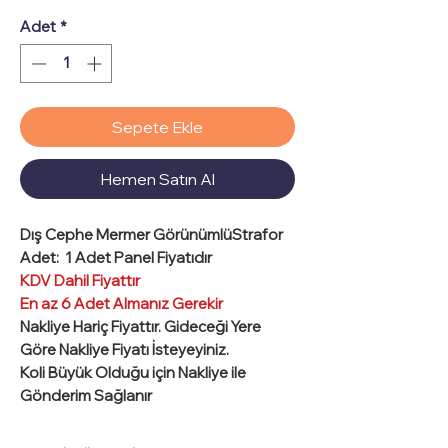
Adet
*
Sepete Ekle
Hemen Satın Al
Dış Cephe Mermer GörünümlüStrafor
Adet:
1 Adet Panel Fiyatıdır
KDV Dahil Fiyattır
En az 6 Adet Almanız Gerekir
Nakliye Hariç Fiyattır
. Gideceği Yere
Göre Nakliye Fiyatı İsteyeyiniz.
Koli Büyük Olduğu için Nakliye ile
Gönderim Sağlanır
Ebat
: 50 cm x 200 cm
Kalınlık
: 4 cm