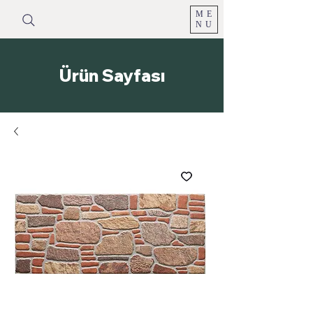
ME
NU
Ürün Sayfası