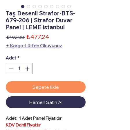
Taş Desenli Strafor-BTS-
679-206 | Strafor Duvar
Panel | LEME istanbul
İndirimli
₺477,24
Normal
 ₺492,00 
Fiyat
Fiyat
+ Kargo-Lütfen Okuyunuz
Adet
*
Sepete Ekle
Hemen Satın Al
Adet:
1 Adet Panel Fiyatıdır
KDV Dahil Fiyattır