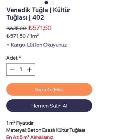
Venedik Tuğla | Kültür
Tuğlası | 402
İndirimli
₺571,50
Normal
 ₺635,00 
Fiyat
Fiyat
₺571,50
/
1m²
1
+ Kargo-Lütfen Okuyunuz
Metrekare
fiyatı
Adet
*
₺571,50
Sepete Ekle
Hemen Satın Al
1 m²
Fiyatıdır
Materyal
: Beton Esaslı Kültür Tuğlası
En Az 5 m² Almalısınız