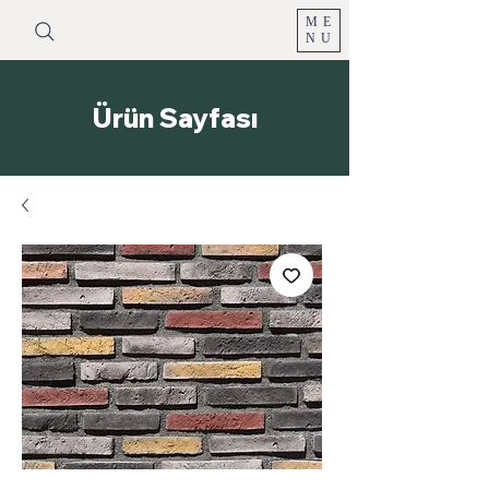
ME
NU
Ürün Sayfası