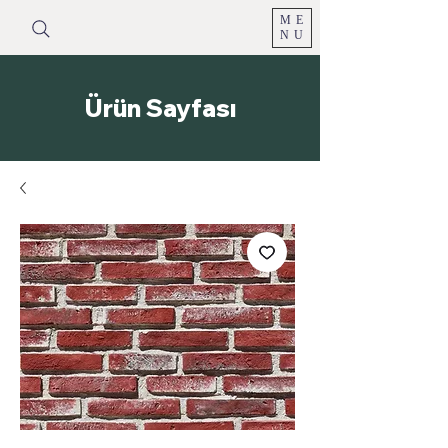
ME
NU
Ürün Sayfası