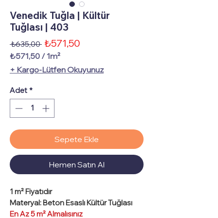
Venedik Tuğla | Kültür
Tuğlası | 403
İndirimli
₺571,50
Normal
 ₺635,00 
Fiyat
Fiyat
₺571,50
/
1m²
1
+ Kargo-Lütfen Okuyunuz
Metrekare
fiyatı
Adet
*
₺571,50
Sepete Ekle
Hemen Satın Al
1 m²
Fiyatıdır
Materyal
: Beton Esaslı Kültür Tuğlası
En Az 5 m² Almalısınız