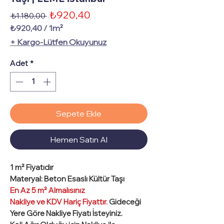
İndirimli
₺920,40
Normal
 ₺1.180,00 
Fiyat
Fiyat
₺920,40
/
1m²
1
+ Kargo-Lütfen Okuyunuz
Metrekare
fiyatı
Adet
*
₺920,40
Sepete Ekle
Hemen Satın Al
1 m²
Fiyatıdır
Materyal
: Beton Esaslı Kültür Taşı
En Az 5 m² Almalısınız
Nakliye ve KDV Hariç Fiyattır.
Gideceği
Yere Göre Nakliye Fiyatı İsteyiniz.