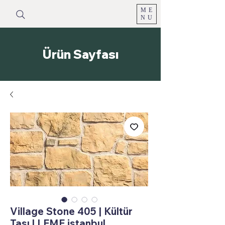
ME
NU
Ürün Sayfası
Village Stone 405 | Kültür
Taşı | LEME istanbul