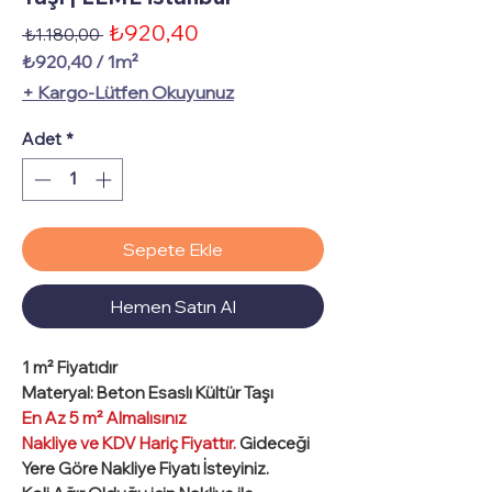
İndirimli
₺920,40
Normal
 ₺1.180,00 
Fiyat
Fiyat
₺920,40
/
1m²
1
+ Kargo-Lütfen Okuyunuz
Metrekare
fiyatı
Adet
*
₺920,40
Sepete Ekle
Hemen Satın Al
1 m²
Fiyatıdır
Materyal
: Beton Esaslı Kültür Taşı
En Az 5 m² Almalısınız
Nakliye ve KDV Hariç Fiyattır.
Gideceği
Yere Göre Nakliye Fiyatı İsteyiniz.