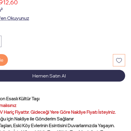
İndirimli
912,60
rmal
Fiyat
at
m²
fen Okuyunuz
le
Hemen Satın Al
on Esaslı Kültür Taşı
malısınız
 Hariç Fiyattır. Gideceği Yere Göre Nakliye Fiyatı İsteyiniz.
uğu için Nakliye ile Gönderim Sağlanır
aşları, Eski Köy Evlerinin Esintisini Duvarlarınızda Yaşayın.