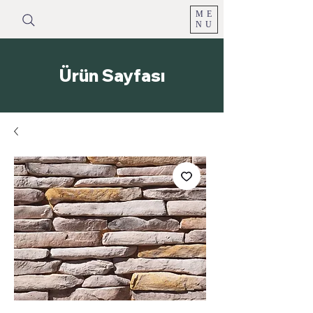
ME
NU
Ürün Sayfası