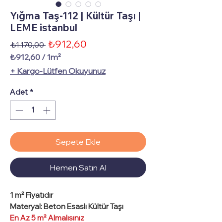
Yığma Taş-112 | Kültür Taşı |
LEME istanbul
İndirimli
₺912,60
Normal
 ₺1.170,00 
Fiyat
Fiyat
₺912,60
/
1m²
1
+ Kargo-Lütfen Okuyunuz
Metrekare
fiyatı
Adet
*
₺912,60
Sepete Ekle
Hemen Satın Al
1 m² Fiyatıdır
Materyal: Beton Esaslı Kültür Taşı
En Az 5 m² Almalısınız