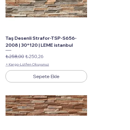
Taş Desenli Strafor-TSP-S656-
2008 | 30*120 | LEME istanbul
Normal Fiyat
İndirimli Fiyat
₺258,00
₺250,26
+ Kargo-Lütfen Okuyunuz
Sepete Ekle