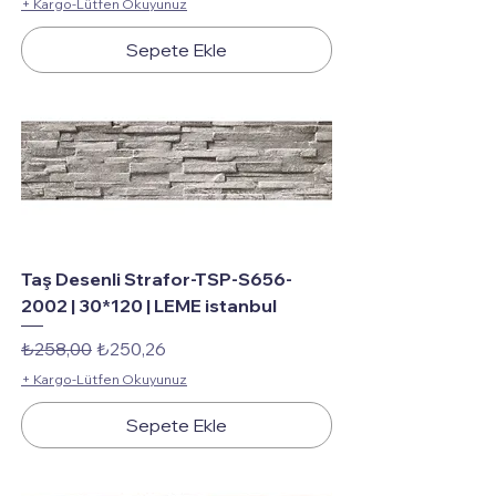
+ Kargo-Lütfen Okuyunuz
Sepete Ekle
Taş Desenli Strafor-TSP-S656-
2002 | 30*120 | LEME istanbul
Normal Fiyat
İndirimli Fiyat
₺258,00
₺250,26
+ Kargo-Lütfen Okuyunuz
Sepete Ekle