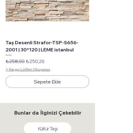
Taş Desenli Strafor-TSP-S656-
2001 | 30*120 | LEME istanbul
Normal Fiyat
İndirimli Fiyat
₺258,00
₺250,26
+ Kargo-Lütfen Okuyunuz
Sepete Ekle
Bunlar da İlginizi Çekebilir
Kültür Taşı