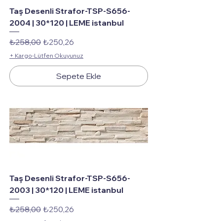
Taş Desenli Strafor-TSP-S656-
2004 | 30*120 | LEME istanbul
Normal Fiyat
İndirimli Fiyat
₺258,00
₺250,26
+ Kargo-Lütfen Okuyunuz
Sepete Ekle
Taş Desenli Strafor-TSP-S656-
2003 | 30*120 | LEME istanbul
Normal Fiyat
İndirimli Fiyat
₺258,00
₺250,26