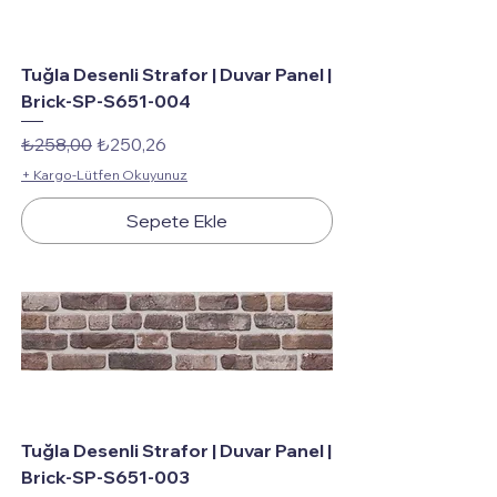
Tuğla Desenli Strafor | Duvar Panel |
Brick-SP-S651-004
Normal Fiyat
İndirimli Fiyat
₺258,00
₺250,26
+ Kargo-Lütfen Okuyunuz
Sepete Ekle
Tuğla Desenli Strafor | Duvar Panel |
Brick-SP-S651-003