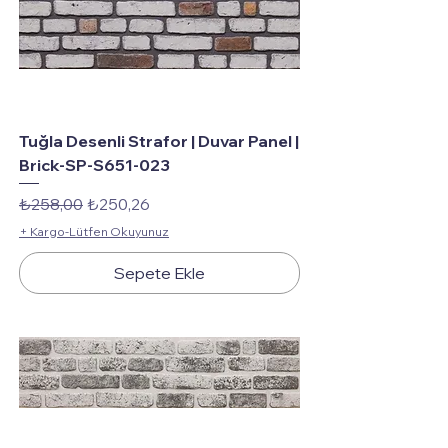
Tuğla Desenli Strafor | Duvar Panel |
Brick-SP-S651-023
Normal Fiyat
İndirimli Fiyat
₺258,00
₺250,26
+ Kargo-Lütfen Okuyunuz
Sepete Ekle