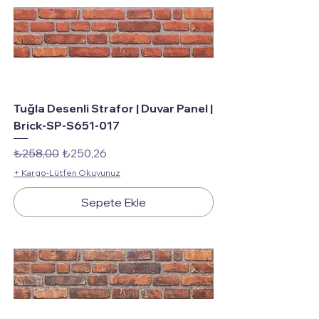
Tuğla Desenli Strafor | Duvar Panel |
Brick-SP-S651-017
Normal Fiyat
İndirimli Fiyat
₺258,00
₺250,26
+ Kargo-Lütfen Okuyunuz
Sepete Ekle