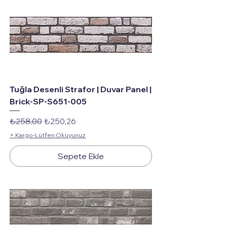
Tuğla Desenli Strafor | Duvar Panel |
Brick-SP-S651-005
Normal Fiyat
İndirimli Fiyat
₺258,00
₺250,26
+ Kargo-Lütfen Okuyunuz
Sepete Ekle