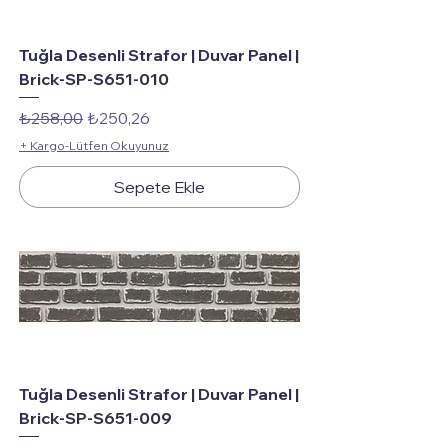
Tuğla Desenli Strafor | Duvar Panel |
Brick-SP-S651-010
Normal Fiyat
İndirimli Fiyat
₺258,00
₺250,26
+ Kargo-Lütfen Okuyunuz
Sepete Ekle
Tuğla Desenli Strafor | Duvar Panel |
Brick-SP-S651-009