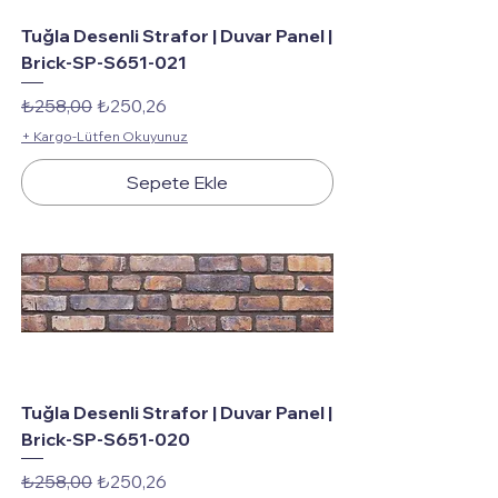
Tuğla Desenli Strafor | Duvar Panel |
Brick-SP-S651-021
Normal Fiyat
İndirimli Fiyat
₺258,00
₺250,26
+ Kargo-Lütfen Okuyunuz
Sepete Ekle
Tuğla Desenli Strafor | Duvar Panel |
Brick-SP-S651-020
Normal Fiyat
İndirimli Fiyat
₺258,00
₺250,26