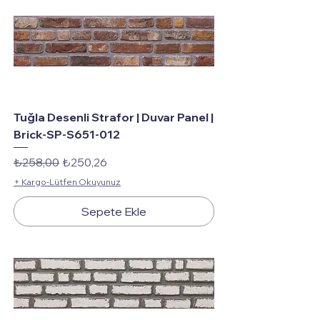
Tuğla Desenli Strafor | Duvar Panel |
Brick-SP-S651-012
Normal Fiyat
İndirimli Fiyat
₺258,00
₺250,26
+ Kargo-Lütfen Okuyunuz
Sepete Ekle