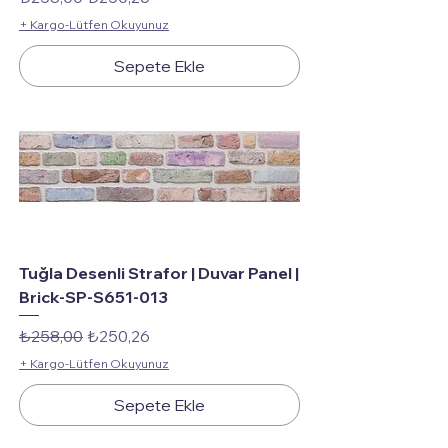
+ Kargo-Lütfen Okuyunuz
Sepete Ekle
Tuğla Desenli Strafor | Duvar Panel |
Brick-SP-S651-013
Normal Fiyat
İndirimli Fiyat
₺258,00
₺250,26
+ Kargo-Lütfen Okuyunuz
Sepete Ekle