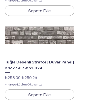
+ Kargo-Lütfen Okuyunuz
Sepete Ekle
Tuğla Desenli Strafor | Duvar Panel |
Brick-SP-S651-024
Normal Fiyat
İndirimli Fiyat
₺258,00
₺250,26
+ Kargo-Lütfen Okuyunuz
Sepete Ekle