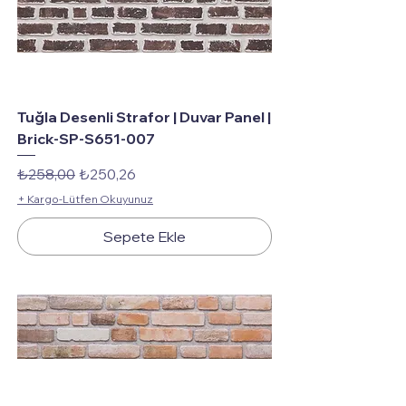
Tuğla Desenli Strafor | Duvar Panel |
Brick-SP-S651-007
Normal Fiyat
İndirimli Fiyat
₺258,00
₺250,26
+ Kargo-Lütfen Okuyunuz
Sepete Ekle