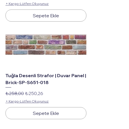
+ Kargo-Lütfen Okuyunuz
Sepete Ekle
Tuğla Desenli Strafor | Duvar Panel |
Brick-SP-S651-018
Normal Fiyat
İndirimli Fiyat
₺258,00
₺250,26
+ Kargo-Lütfen Okuyunuz
Sepete Ekle