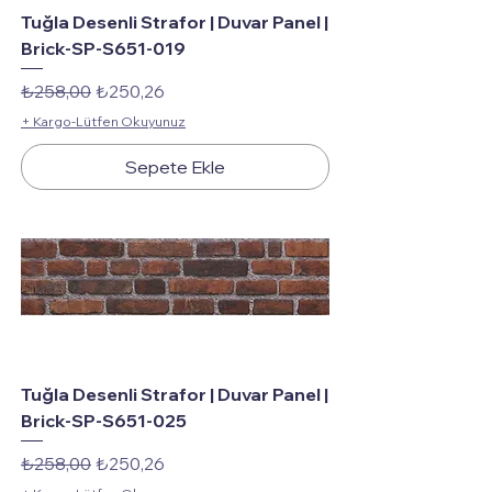
Tuğla Desenli Strafor | Duvar Panel |
Brick-SP-S651-019
Normal Fiyat
İndirimli Fiyat
₺258,00
₺250,26
+ Kargo-Lütfen Okuyunuz
Sepete Ekle
Tuğla Desenli Strafor | Duvar Panel |
Brick-SP-S651-025
Normal Fiyat
İndirimli Fiyat
₺258,00
₺250,26