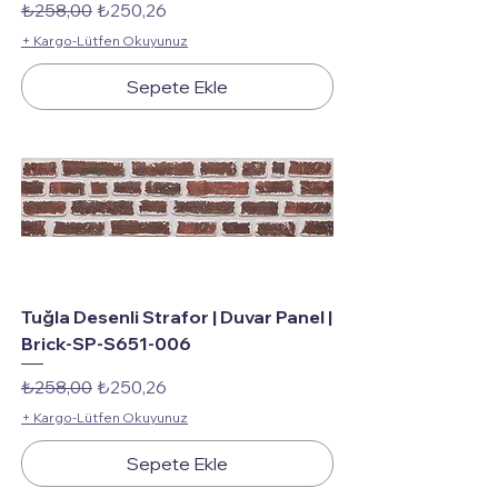
Normal Fiyat
İndirimli Fiyat
₺258,00
₺250,26
+ Kargo-Lütfen Okuyunuz
Sepete Ekle
Tuğla Desenli Strafor | Duvar Panel |
Brick-SP-S651-006
Normal Fiyat
İndirimli Fiyat
₺258,00
₺250,26
+ Kargo-Lütfen Okuyunuz
Sepete Ekle