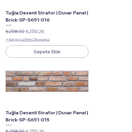
Tuğla Desenli Strafor | Duvar Panel |
Brick-SP-S651-016
Normal Fiyat
İndirimli Fiyat
₺258,00
₺250,26
+ Kargo-Lütfen Okuyunuz
Sepete Ekle
Tuğla Desenli Strafor | Duvar Panel |
Brick-SP-S651-015
Normal Fiyat
İndirimli Fiyat
₺258,00
₺250,26