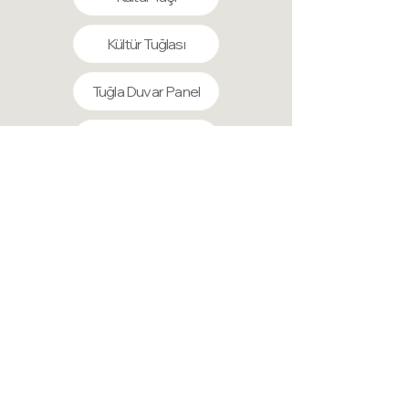
Kültür Tuğlası
Tuğla Duvar Panel
Taş Duvar panel
Kaya Panel
Beton Duvar Panel
Lambiri
Akustik Lambiri
Strafor Duvar Panel