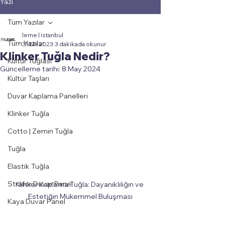
Yazı
Tüm Yazılar
leme | istanbul
Tüm Yazılar
31 Eki 2023
3 dakikada okunur
Klinker Tuğla Nedir?
Kültür Tuğlası
Güncelleme tarihi:
8 May 2024
Kültür Taşları
Duvar Kaplama Panelleri
Klinker Tuğla
Cotto | Zemin Tuğla
Tuğla
Elastik Tuğla
Strafor Duvar Panel
Klinker Kaplama Tuğla: Dayanıklılığın ve 
Estetiğin Mükemmel Buluşması
Kaya Duvar Panel