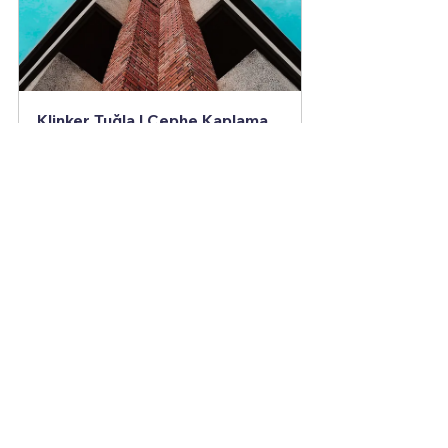
Klinker Tuğla | Cephe Kaplama 
Tuğlası | 65-400-15 mm
Satın Al
Klinker Tuğla-Keşfedin
Tuğla Dekorasyon
İç Cephe Tuğla Kaplama
Dış cephe kaplama tuğlası
Dekoratif tuğla
doğal tuğla
cephe kaplama tuğlaları
Klinker Tuğla
klinker cephe kaplama tuğlası
kaplama duvar tuğlası