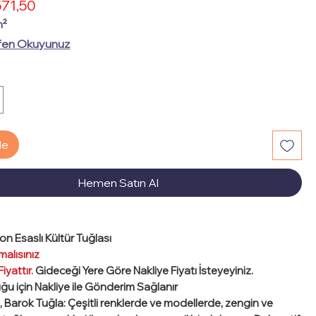
İndirimli
71,50
mal
Fiyat
at
m²
fen Okuyunuz
le
Hemen Satın Al
ton Esaslı Kültür Tuğlası
malısınız
Fiyattır.
Gideceği Yere Göre Nakliye Fiyatı İsteyeyiniz.
uğu için Nakliye ile Gönderim Sağlanır
ı, Barok Tuğla: Çeşitli renklerde ve modellerde, zengin ve